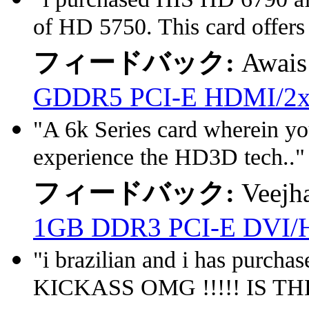
of HD 5750. This card offers 
フィードバック:
Awais
GDDR5 PCI-E HDMI/2
"A 6k Series card wherein yo
experience the HD3D tech.."
フィードバック:
Veejh
1GB DDR3 PCI-E DVI
"i brazilian and i has purchas
KICKASS OMG !!!!! IS THE