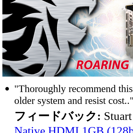
"Thoroughly recommend this c
older system and resist cost..
フィードバック:
Stuar
Native HDMI 1GB (128