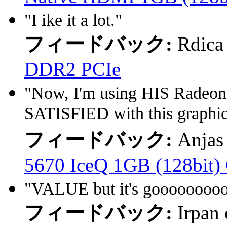
"I ike it a lot."
フィードバック:
Rdica
DDR2 PCIe
"Now, I'm using HIS Radeon 
SATISFIED with this graphic 
フィードバック:
Anjas 
5670 IceQ 1GB (128bit)
"VALUE but it's goooooooo
フィードバック:
Irpan