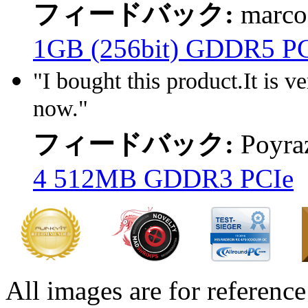
フィードバック:
marco
1GB (256bit) GDDR5 P
"I bought this product.It is 
now."
フィードバック:
Poyra
4 512MB GDDR3 PCIe
All images are for reference