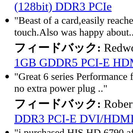
(128bit) DDR3 PCIe
"Beast of a card,easily reach
touch.Also was happy about.
フィードバック:
Redw
1GB GDDR5 PCI-E HDM
"Great 6 series Performance f
no extra power plug .."
フィードバック:
Robert
DDR3 PCI-E DVI/HDM
"i purchased HIS HD 6790 af