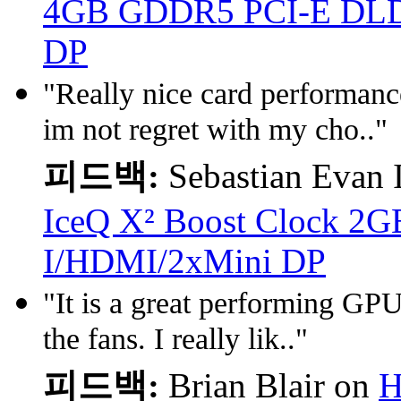
4GB GDDR5 PCI-E DLD
DP
"Really nice card performance
im not regret with my cho.."
피드백:
Sebastian Evan 
IceQ X² Boost Clock 
I/HDMI/2xMini DP
"It is a great performing GPU
the fans. I really lik.."
피드백:
Brian Blair on
H