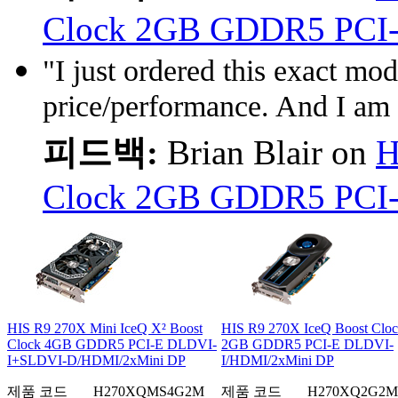
Clock 2GB GDDR5 PCI
"I just ordered this exact mo
price/performance. And I am 
피드백:
Brian Blair on
H
Clock 2GB GDDR5 PCI
HIS R9 270X Mini IceQ X² Boost
HIS R9 270X IceQ Boost Clo
Clock 4GB GDDR5 PCI-E DLDVI-
2GB GDDR5 PCI-E DLDVI-
I+SLDVI-D/HDMI/2xMini DP
I/HDMI/2xMini DP
제품 코드
H270XQMS4G2M
제품 코드
H270XQ2G2M