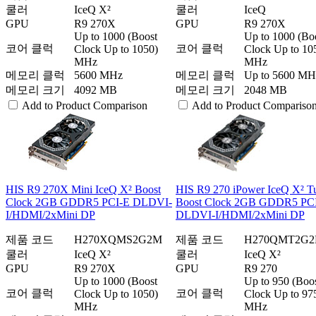
쿨러
IceQ X²
쿨러
IceQ
GPU
R9 270X
GPU
R9 270X
Up to 1000 (Boost
Up to 1000 (Bo
코어 클럭
코어 클럭
Clock Up to 1050)
Clock Up to 10
MHz
MHz
메모리 클럭
5600 MHz
메모리 클럭
Up to 5600 MH
메모리 크기
4092 MB
메모리 크기
2048 MB
Add to Product Comparison
Add to Product Compariso
HIS R9 270X Mini IceQ X² Boost
HIS R9 270 iPower IceQ X² T
Clock 2GB GDDR5 PCI-E DLDVI-
Boost Clock 2GB GDDR5 PC
I/HDMI/2xMini DP
DLDVI-I/HDMI/2xMini DP
제품 코드
H270XQMS2G2M
제품 코드
H270QMT2G
쿨러
IceQ X²
쿨러
IceQ X²
GPU
R9 270X
GPU
R9 270
Up to 1000 (Boost
Up to 950 (Boo
코어 클럭
코어 클럭
Clock Up to 1050)
Clock Up to 97
MHz
MHz