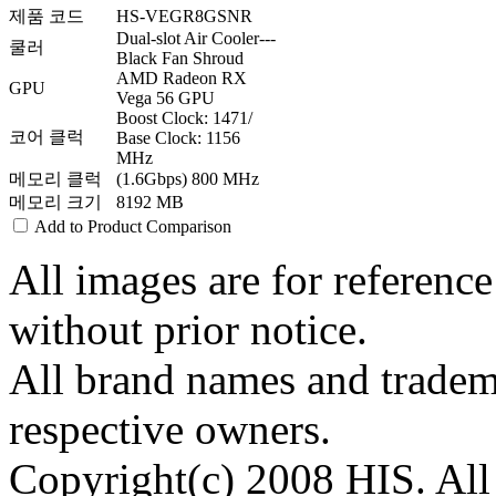
제품 코드
HS-VEGR8GSNR
Dual-slot Air Cooler---
쿨러
Black Fan Shroud
AMD Radeon RX
GPU
Vega 56 GPU
Boost Clock: 1471/
코어 클럭
Base Clock: 1156
MHz
메모리 클럭
(1.6Gbps) 800 MHz
메모리 크기
8192 MB
Add to Product Comparison
All images are for reference
without prior notice.
All brand names and tradema
respective owners.
Copyright(c) 2008 HIS. All 