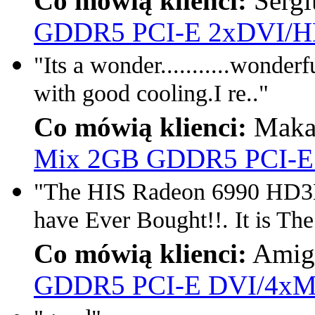
Co mówią klienci:
Sergi
GDDR5 PCI-E 2xDVI/H
"Its a wonder...........wonder
with good cooling.I re.."
Co mówią klienci:
Makar
Mix 2GB GDDR5 PCI-E
"The HIS Radeon 6990 HD3D 
have Ever Bought!!. It is The
Co mówią klienci:
Amig
GDDR5 PCI-E DVI/4xM