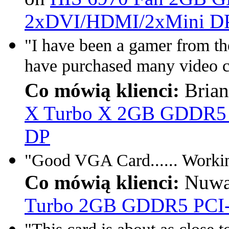
2xDVI/HDMI/2xMini D
"I have been a gamer from th
have purchased many video c
Co mówią klienci:
Brian
X Turbo X 2GB GDDR5
DP
"Good VGA Card...... Workin
Co mówią klienci:
Nuwa
Turbo 2GB GDDR5 PCI