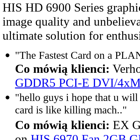
HIS HD 6900 Series graphic
image quality and unbelieva
ultimate solution for enthus
"The Fastest Card on a PLA
Co mówią klienci:
Verh
GDDR5 PCI-E DVI/4xM
"hello guys i hope that u wi
card is like killing mach.."
Co mówią klienci:
EX G
on
HIS 6970 Fan 2GB 