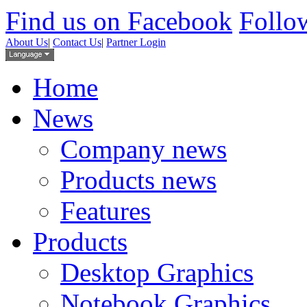
Find us on Facebook
Follow
About Us
|
Contact Us
|
Partner Login
Home
News
Company news
Products news
Features
Products
Desktop Graphics
Notebook Graphics