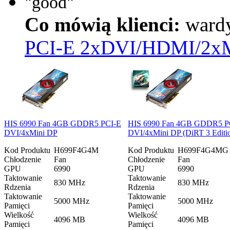
"good"
Co mówią klienci:
ward
PCI-E 2xDVI/HDMI/2xM
HIS 6990 Fan 4GB GDDR5 PCI-E
HIS 6990 Fan 4GB GDDR5 P
DVI/4xMini DP
DVI/4xMini DP (DiRT 3 Editi
Kod Produktu
H699F4G4M
Kod Produktu
H699F4G4MG
Chłodzenie
Fan
Chłodzenie
Fan
GPU
6990
GPU
6990
Taktowanie
Taktowanie
830 MHz
830 MHz
Rdzenia
Rdzenia
Taktowanie
Taktowanie
5000 MHz
5000 MHz
Pamięci
Pamięci
Wielkość
Wielkość
4096 MB
4096 MB
Pamięci
Pamięci