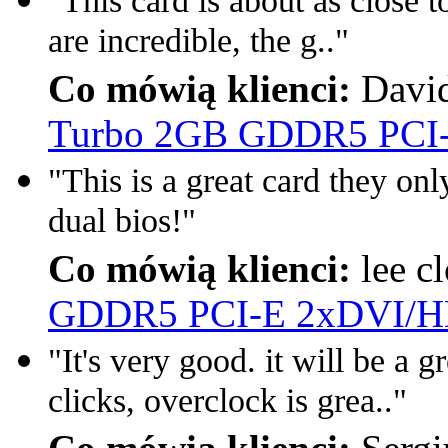
"This card is about as close t
are incredible, the g.."
Co mówią klienci:
David
Turbo 2GB GDDR5 PCI
"This is a great card they on
dual bios!"
Co mówią klienci:
lee c
GDDR5 PCI-E 2xDVI/H
"It's very good. it will be a 
clicks, overclock is grea.."