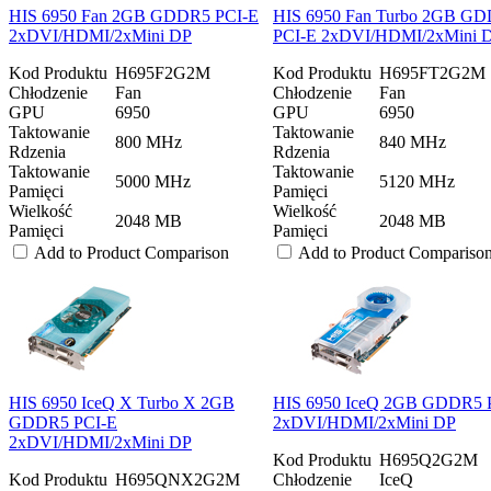
HIS 6950 Fan 2GB GDDR5 PCI-E
HIS 6950 Fan Turbo 2GB G
2xDVI/HDMI/2xMini DP
PCI-E 2xDVI/HDMI/2xMini 
Kod Produktu
H695F2G2M
Kod Produktu
H695FT2G2M
Chłodzenie
Fan
Chłodzenie
Fan
GPU
6950
GPU
6950
Taktowanie
Taktowanie
800 MHz
840 MHz
Rdzenia
Rdzenia
Taktowanie
Taktowanie
5000 MHz
5120 MHz
Pamięci
Pamięci
Wielkość
Wielkość
2048 MB
2048 MB
Pamięci
Pamięci
Add to Product Comparison
Add to Product Compariso
HIS 6950 IceQ X Turbo X 2GB
HIS 6950 IceQ 2GB GDDR5 
GDDR5 PCI-E
2xDVI/HDMI/2xMini DP
2xDVI/HDMI/2xMini DP
Kod Produktu
H695Q2G2M
Kod Produktu
H695QNX2G2M
Chłodzenie
IceQ