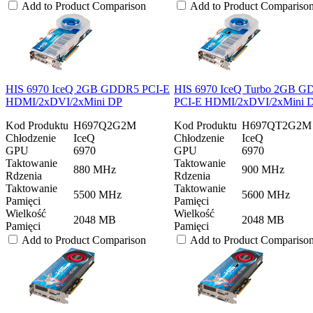
Add to Product Comparison
Add to Product Compariso
HIS 6970 IceQ 2GB GDDR5 PCI-E
HIS 6970 IceQ Turbo 2GB 
HDMI/2xDVI/2xMini DP
PCI-E HDMI/2xDVI/2xMini 
Kod Produktu
H697Q2G2M
Kod Produktu
H697QT2G2M
Chłodzenie
IceQ
Chłodzenie
IceQ
GPU
6970
GPU
6970
Taktowanie
Taktowanie
880 MHz
900 MHz
Rdzenia
Rdzenia
Taktowanie
Taktowanie
5500 MHz
5600 MHz
Pamięci
Pamięci
Wielkość
Wielkość
2048 MB
2048 MB
Pamięci
Pamięci
Add to Product Comparison
Add to Product Compariso