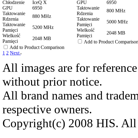
Chłodzenie
IceQ X
GPU
6950
GPU
6950
Taktowanie
800 MHz
Taktowanie
Rdzenia
880 MHz
Rdzenia
Taktowanie
5000 MHz
Taktowanie
Pamięci
5200 MHz
Pamięci
Wielkość
2048 MB
Wielkość
Pamięci
2048 MB
Pamięci
Add to Product Compariso
Add to Product Comparison
1
2
Next
All images are for reference
without prior notice.
All brand names and tradema
respective owners.
Copyright(c) 2008 HIS. All 