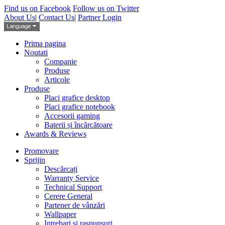
Find us on Facebook
Follow us on Twitter
About Us
|
Contact Us
|
Partner Login
Prima pagina
Noutati
Companie
Produse
Articole
Produse
Placi grafice desktop
Placi grafice notebook
Accesorii gaming
Baterii și încărcătoare
Awards & Reviews
Promovare
Sprijin
Descărcați
Warranty Service
Technical Support
Cerere General
Partener de vânzări
Wallpaper
Intrebari si raspunsuri