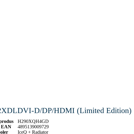
2XDLDVI-D/DP/HDMI (Limited Edition)
produs
H290XQH4GD
 EAN
4895139009729
oler
IceQ + Radiator