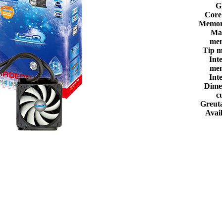
G
Core
Memor
Ma
mem
Tip 
Int
mem
Int
Dime
c
Greuta
Avail