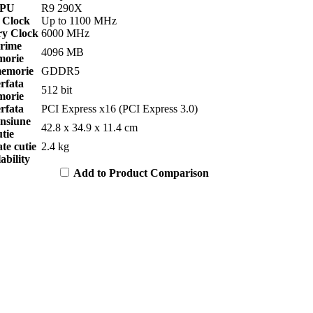
PU
R9 290X
 Clock
Up to 1100 MHz
y Clock
6000 MHz
rime
4096 MB
orie
memorie
GDDR5
erfata
512 bit
orie
erfata
PCI Express x16 (PCI Express 3.0)
nsiune
42.8 x 34.9 x 11.4 cm
utie
te cutie
2.4 kg
ability
Add to Product Comparison