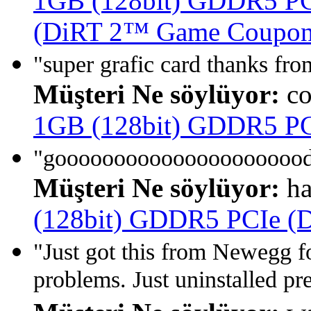
1GB (128bit) GDDR5 PCI
(DiRT 2™ Game Coupon 
"super grafic card thanks fr
Müşteri Ne söylüyor:
co
1GB (128bit) GDDR5 PCI
"gooooooooooooooooooooo
Müşteri Ne söylüyor:
ha
(128bit) GDDR5 PCIe (Di
"Just got this from Newegg fo
problems. Just uninstalled pre