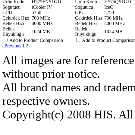
Ürün Kodu
H575FNS1GD
Ürün Kodu
H575QS1GD
Soğutucu
iCooler IV
Soğutucu
IceQ+
GPU
5750
GPU
5750
Çekirdek Hızı
700 MHz
Çekirdek Hızı
700 MHz
Bellek Hızı
4000 MHz
Bellek Hızı
4000 MHz
Bellek
Bellek
1024 MB
1024 MB
Büyüklüğü
Büyüklüğü
Add to Product Comparison
Add to Product Compariso
Previous
1
2
All images are for reference
without prior notice.
All brand names and tradema
respective owners.
Copyright(c) 2008 HIS. All 