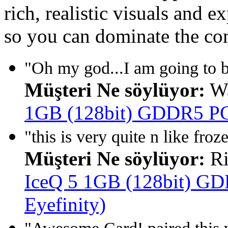
rich, realistic visuals and
so you can dominate the co
"Oh my god...I am going to b
Müşteri Ne söylüyor:
Wa
1GB (128bit) GDDR5 PCI
"this is very quite n like froze
Müşteri Ne söylüyor:
Ri
IceQ 5 1GB (128bit) GD
Eyefinity)