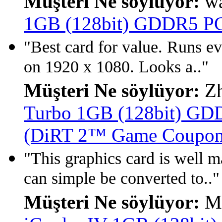
Müşteri Ne söylüyor:
wa
1GB (128bit) GDDR5 PCI
"Best card for value. Runs ev
on 1920 x 1080. Looks a.."
Müşteri Ne söylüyor:
Zh
Turbo 1GB (128bit) GDD
(DiRT 2™ Game Coupon 
"This graphics card is well 
can simple be converted to.."
Müşteri Ne söylüyor:
M.