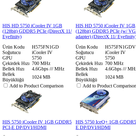
HIS HD 5750 iCooler IV 1GB
HIS HD 5750 iCooler IV 1GB
(128bit) GDDR5 PCIe (DirectX 11/
(128bit) GDDR5 PCIe (w/ V
Eyefinity)
adapter) (DirectX 11/ Eyefinity
Ürün Kodu
H575FN1GD
Ürün Kodu
H575FN1GDV
Soğutucu
iCooler IV
Soğutucu
iCooler IV
GPU
5750
GPU
5750
Çekirdek Hızı
700 MHz
Çekirdek Hızı
700 MHz
Bellek Hızı
4.6Gbps /// MHz
Bellek Hızı
4.6Gbps /// MH
Bellek
Bellek
1024 MB
1024 MB
Büyüklüğü
Büyüklüğü
Add to Product Comparison
Add to Product Compariso
HIS 5750 iCooler IV 1GB GDDR5
HIS 5750 IceQ+ 1GB GDDR5
PCI-E DP/DVI/HDMI
E DP/DVI/HDMI