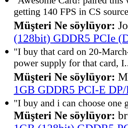
"Awesome Card! paired this 
getting 140 FPS in CS source
Müşteri Ne söylüyor:
Jo
(128bit) GDDR5 PCIe (Di
"I buy that card on 20-Marc
power supply for that card, I.
Müşteri Ne söylüyor:
Ma
1GB GDDR5 PCI-E DP
"I buy and i can choose one
Müşteri Ne söylüyor:
br