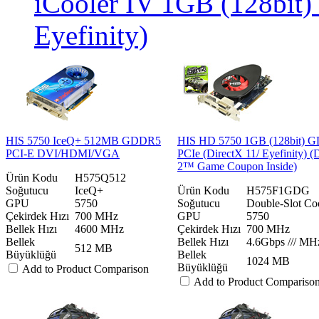
iCooler IV 1GB (128bit
Eyefinity)
HIS 5750 IceQ+ 512MB GDDR5
HIS HD 5750 1GB (128bit) 
PCI-E DVI/HDMI/VGA
PCIe (DirectX 11/ Eyefinity) 
2™ Game Coupon Inside)
Ürün Kodu
H575Q512
Soğutucu
IceQ+
Ürün Kodu
H575F1GDG
GPU
5750
Soğutucu
Double-Slot Co
Çekirdek Hızı
700 MHz
GPU
5750
Bellek Hızı
4600 MHz
Çekirdek Hızı
700 MHz
Bellek
Bellek Hızı
4.6Gbps /// MH
512 MB
Büyüklüğü
Bellek
1024 MB
Büyüklüğü
Add to Product Comparison
Add to Product Compariso