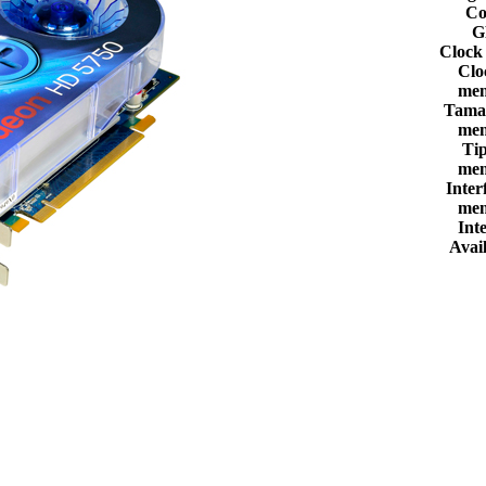
Co
G
Clock
Clo
mem
Tama
mem
Ti
mem
Inter
mem
Int
Avail