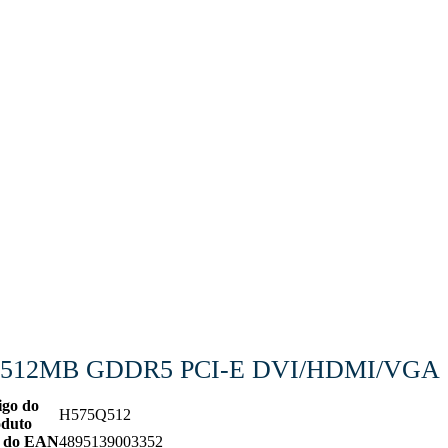
+ 512MB GDDR5 PCI-E DVI/HDMI/VGA
igo do
H575Q512
oduto
 do EAN
4895139003352