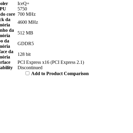
oler
IceQ+
PU
5750
 do core
700 MHz
ck da
4600 MHz
ória
nho da
512 MB
ória
po da
GDDR5
ória
face da
128 bit
ória
erface
PCI Express x16 (PCI Express 2.1)
ability
Discontinued
Add to Product Comparison