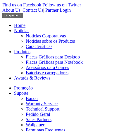
Find us on Facebook
Follow us on Twitter
About Us
|
Contact Us
|
Partner Login
Home
Notícias
Notícias Corporativas
Noticias sobre os Produtos
Características
Produtos
Placas Gráficas para Desktop
Placas Gráficas para Notebook
Acessórios para Games
Baterias e carregadores
Awards & Reviews
Promoção
Suporte
Baixar
Warranty Service
Technical Support
Pedido Geral
Sales Partners
Wallpaper
Perguntas Frequentes