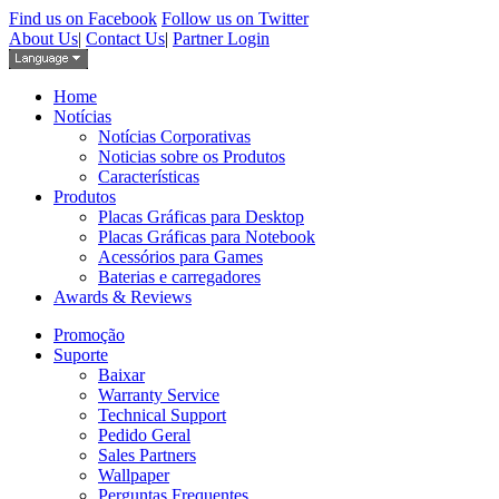
Find us on Facebook
Follow us on Twitter
About Us
|
Contact Us
|
Partner Login
Home
Notícias
Notícias Corporativas
Noticias sobre os Produtos
Características
Produtos
Placas Gráficas para Desktop
Placas Gráficas para Notebook
Acessórios para Games
Baterias e carregadores
Awards & Reviews
Promoção
Suporte
Baixar
Warranty Service
Technical Support
Pedido Geral
Sales Partners
Wallpaper
Perguntas Frequentes