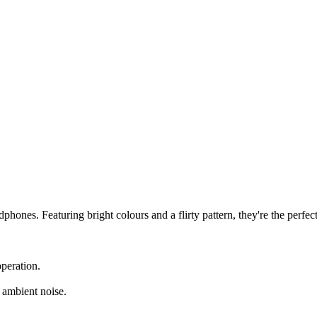
hones. Featuring bright colours and a flirty pattern, they're the perfect
operation.
e ambient noise.