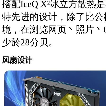
撘配IceQ X²冰立方散
特先进的设计，除了比公
境，在浏览网页丶照片丶
少於28分贝。
风扇设计