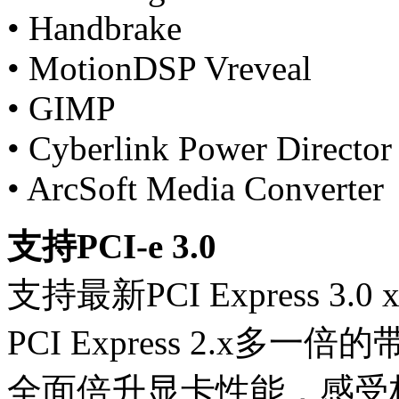
• Handbrake
• MotionDSP Vreveal
• GIMP
• Cyberlink Power Director
• ArcSoft Media Converter
支持PCI-e 3.0
支持最新PCI Express 
PCI Express 2.x
全面倍升显卡性能，感受