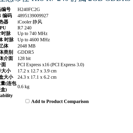
品编号
H240FC2G
N 编码
4895139009927
热器
iCooler 静风
PU
R7 240
片时脉
Up to 740 MHz
体 时脉
Up to 4600 MHz
忆体
2048 MB
体类别
GDDR5
体介面
128 bit
介面
PCI Express x16 (PCI Express 3.0)
卡大小
17.2 x 12.7 x 3.9 cm
盒大小
24.3 x 17.1 x 6.2 cm
量(连包
0.6 kg
盒)
ability
Add to Product Comparison