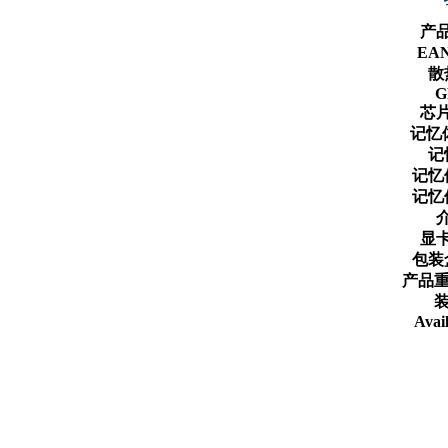
产
EA
散
G
芯
记忆
记
记忆
记忆
显
包装
产品重
装
Avail