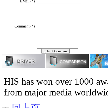
EMail (*)
Comment (*)
HIS has won over 1000 awa
from major media worldwi
回上页