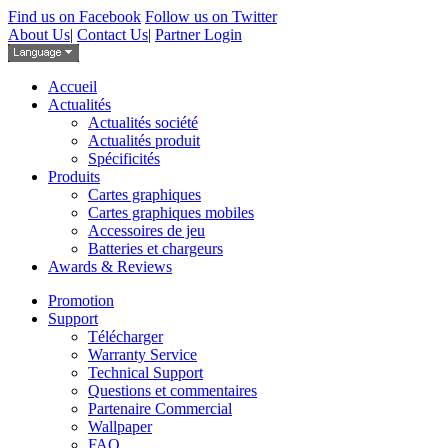
Find us on Facebook
Follow us on Twitter
About Us
|
Contact Us
|
Partner Login
Accueil
Actualités
Actualités société
Actualités produit
Spécificités
Produits
Cartes graphiques
Cartes graphiques mobiles
Accessoires de jeu
Batteries et chargeurs
Awards & Reviews
Promotion
Support
Télécharger
Warranty Service
Technical Support
Questions et commentaires
Partenaire Commercial
Wallpaper
FAQ