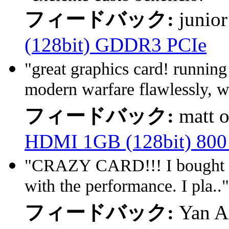
フィードバック:
junio
(128bit) GDDR3 PCIe
"great graphics card! running
modern warfare flawlessly, w
フィードバック:
matt 
HDMI 1GB (128bit) 80
"CRAZY CARD!!! I bought this
with the performance. I pla.."
フィードバック:
Yan A