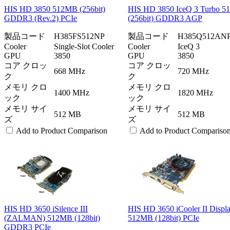
HIS HD 3850 512MB (256bit)
HIS HD 3850 IceQ 3 Turbo 
GDDR3 (Rev.2) PCIe
(256bit) GDDR3 AGP
製品コード
H385FS512NP
製品コード
H385Q512AN
Cooler
Single-Slot Cooler
Cooler
IceQ 3
GPU
3850
GPU
3850
コア クロッ
コア クロッ
668 MHz
720 MHz
ク
ク
メモリ クロ
メモリ クロ
1400 MHz
1820 MHz
ック
ック
メモリ サイ
メモリ サイ
512 MB
512 MB
ズ
ズ
Add to Product Comparison
Add to Product Compariso
HIS HD 3650 iSilence III
HIS HD 3650 iCooler II Displa
(ZALMAN) 512MB (128bit)
512MB (128bit) PCIe
GDDR3 PCIe