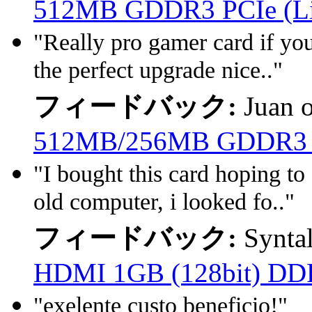
512MB GDDR3 PCIe (Lim
"Really pro gamer card if you
the perfect upgrade nice.."
フィードバック:
Juan 
512MB/256MB GDDR3
"I bought this card hoping to
old computer, i looked fo.."
フィードバック:
Syntal
HDMI 1GB (128bit) D
"exelente custo beneficio!"