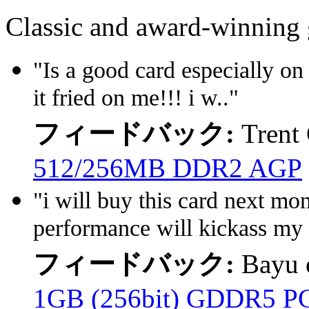
Classic and award-winning 
"Is a good card especially on
it fried on me!!! i w.."
フィードバック:
Trent
512/256MB DDR2 AGP
"i will buy this card next mo
performance will kickass my 
フィードバック:
Bayu
1GB (256bit) GDDR5 P