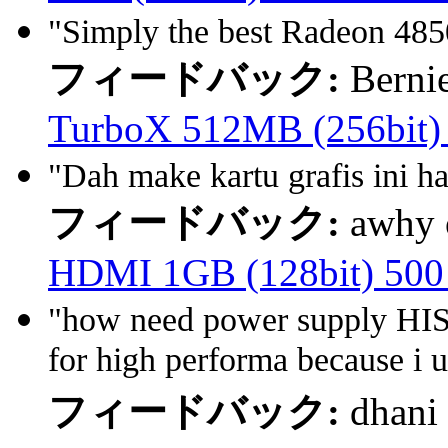
"Simply the best Radeon 485
フィードバック:
Berni
TurboX 512MB (256bit
"Dah make kartu grafis ini h
フィードバック:
awhy
HDMI 1GB (128bit) 50
"how need power supply H
for high performa because i u
フィードバック:
dhani