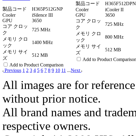
製品コード
H365F512DPN
製品コード
H365P512GNP
Cooler
iCooler II
Cooler
iSilence III
GPU
3650
GPU
3650
コア クロッ
725 MHz
コア クロッ
ク
725 MHz
ク
メモリ クロ
800 MHz
メモリ クロ
ック
1400 MHz
ック
メモリ サイ
512 MB
メモリ サイ
ズ
512 MB
ズ
Add to Product Compariso
Add to Product Comparison
Previous
1
2
3
4
5
6
7
8
9
10
11
...
Next
All images are for reference
without prior notice.
All brand names and tradema
respective owners.