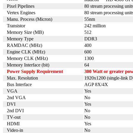
Pixel Pipelines
80 stream processing unit
Vertex Engines
80 stream processing unit
Manu. Process (Micron)
55nm
Transistor
242 million
Memory Size (MB)
512
Memory Type
DDR3
RAMDAC (MHz)
400
Engine CLK (MHz)
600
Memory CLK (MHz)
1300
Memory Interface (bit)
64
Power Supply Requirement
300 Watt or greater po
Max. Resolution
1920x1200 (single-link D
Bus Interface
AGP 8X/4X
VGA
Yes
2nd VGA
No
DVI
Yes
2nd DVI
No
TV-out
No
HDMI
Yes
Video-in
No