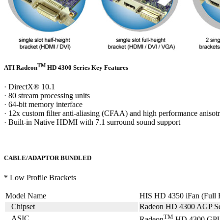
TM
ATI Radeon
HD 4300 Series Key Features
· DirectX® 10.1
· 80 stream processing units
· 64-bit memory interface
· 12x custom filter anti-aliasing (CFAA) and high performance anisotro
· Built-in Native HDMI with 7.1 surround sound support
CABLE/ADAPTOR BUNDLED
* Low Profile Brackets
Model Name
HIS HD 4350 iFan (Ful
Chipset
Radeon HD 4300 AGP Se
TM
ASIC
Radeon
HD 4300 GP