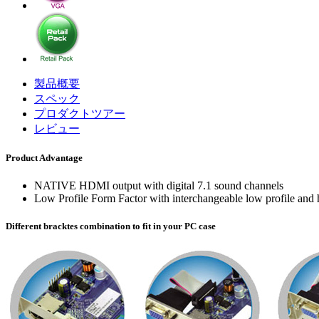
製品概要
スペック
プロダクトツアー
レビュー
Product Advantage
NATIVE HDMI output with digital 7.1 sound channels
Low Profile Form Factor with interchangeable low profile and h
Different bracktes combination to fit in your PC case