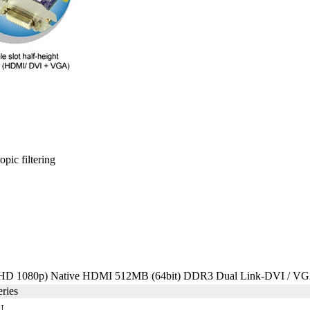
pic filtering
l HD 1080p) Native HDMI 512MB (64bit) DDR3 Dual Link-DVI / 
ries
U