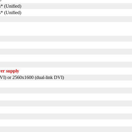
s* (Unified)
s* (Unified)
wer supply
VI) or 2560x1600 (dual-link DVI)