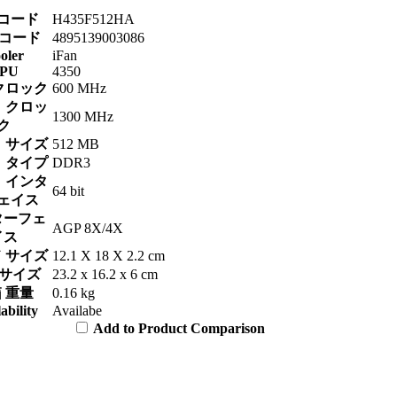
コード
H435F512HA
Nコード
4895139003086
oler
iFan
PU
4350
クロック
600 MHz
 クロッ
1300 MHz
ク
 サイズ
512 MB
 タイプ
DDR3
 インタ
64 bit
ェイス
ターフェ
AGP 8X/4X
イス
 サイズ
12.1 X 18 X 2.2 cm
 サイズ
23.2 x 16.2 x 6 cm
 重量
0.16 kg
ability
Availabe
Add to Product Comparison