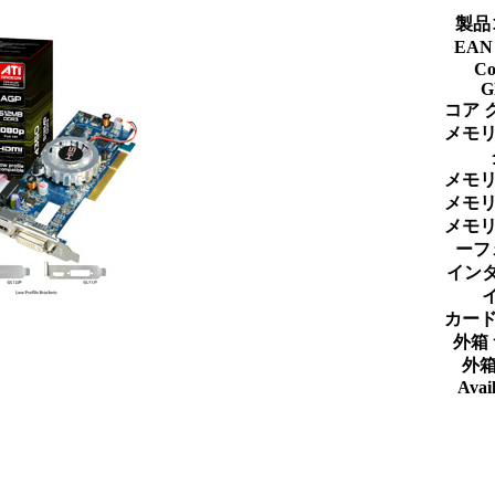
製品
EA
Co
G
コア 
メモリ
メモリ
メモリ
メモリ
ーフ
イン
カード
外箱
外箱
Avail