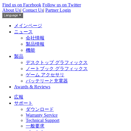
Find us on Facebook
Follow us on Twitter
About Us
|
Contact Us
|
Partner Login
メインページ
ニュース
会社情報
製品情報
機能
製品
デスクトップ グラフィックス
ノートブック グラフィックス
ゲーム アクセサリ
バッテリーと充電器
Awards & Reviews
広報
サポート
ダウンロード
Warranty Service
Technical Support
一般要求