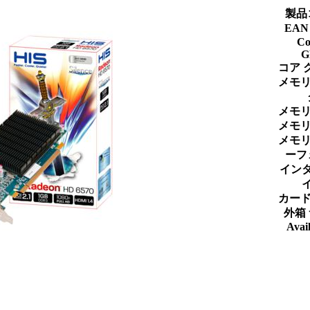
製品
EA
Co
G
コア 
メモリ
メモリ
メモリ
メモリ
ーフ
イン
カード
外箱
Avail