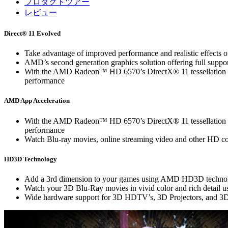
プロダクトツアー
レビュー
Direct® 11 Evolved
Take advantage of improved performance and realistic effec
AMD’s second generation graphics solution offering full suppo
With the AMD Radeon™ HD 6570’s DirectX® 11 tessellation capabi
performance
AMD App Acceleration
With the AMD Radeon™ HD 6570’s DirectX® 11 tessellation capabi
performance
Watch Blu-ray movies, online streaming video and other HD 
HD3D Technology
Add a 3rd dimension to your games using AMD HD3D technolog
Watch your 3D Blu-Ray movies in vivid color and rich deta
Wide hardware support for 3D HDTV’s, 3D Projectors, and 3D 