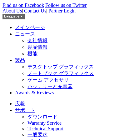
Find us on Facebook
Follow us on Twitter
About Us
|
Contact Us
|
Partner Login
メインページ
ニュース
会社情報
製品情報
機能
製品
デスクトップ グラフィックス
ノートブック グラフィックス
ゲーム アクセサリ
バッテリーと充電器
Awards & Reviews
広報
サポート
ダウンロード
Warranty Service
Technical Support
一般要求