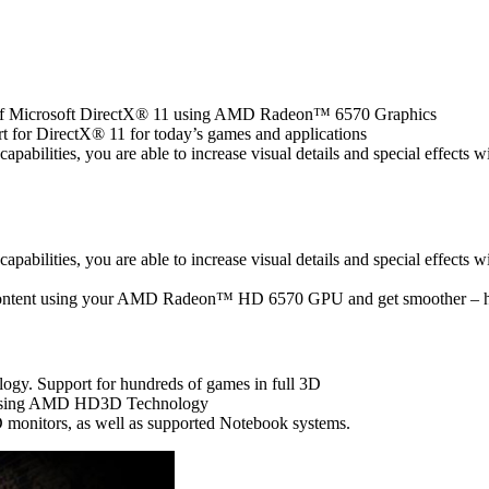
ts of Microsoft DirectX® 11 using AMD Radeon™ 6570 Graphics
rt for DirectX® 11 for today’s games and applications
lities, you are able to increase visual details and special effects wi
lities, you are able to increase visual details and special effects wi
content using your AMD Radeon™ HD 6570 GPU and get smoother – hig
y. Support for hundreds of games in full 3D
il using AMD HD3D Technology
monitors, as well as supported Notebook systems.