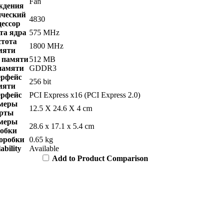
Fan
ждения
ческий
4830
ессор
та ядра
575 MHz
тота
1800 MHz
мяти
 памяти
512 MB
памяти
GDDR3
рфейс
256 bit
мяти
рфейс
PCI Express x16 (PCI Express 2.0)
меры
12.5 X 24.6 X 4 cm
рты
меры
28.6 x 17.1 x 5.4 cm
обки
оробки
0.65 kg
ability
Available
Add to Product Comparison