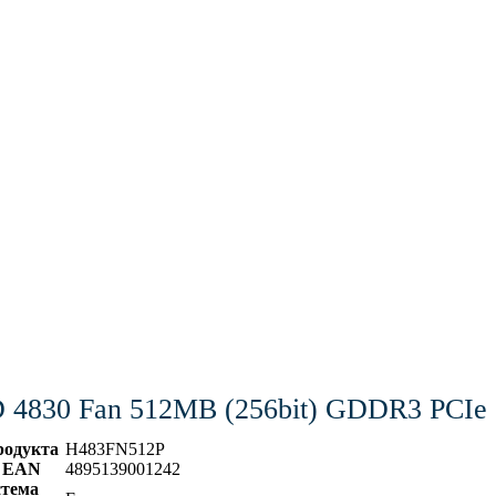
 4830 Fan 512MB (256bit) GDDR3 PCIe
родукта
H483FN512P
 EAN
4895139001242
тема