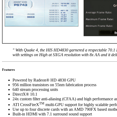
" With Quake 4, the HIS HD4830 garnered a respectable 70.1 FP
with settings on High at SXGA resolution with 8x AA and it de
Features
Powered by Radeon® HD 4830 GPU
956 million transistors on 55nm fabrication process
640 stream processing units
DirectX® 10.1
24x custom filter anti-aliasing (CFAA) and high performance ani
TM
ATI CrossFireX
multi-GPU support for highly scalable per
Use up to four discrete cards with an AMD 790FX based moth
Built-in HDMI with 7.1 surround sound support