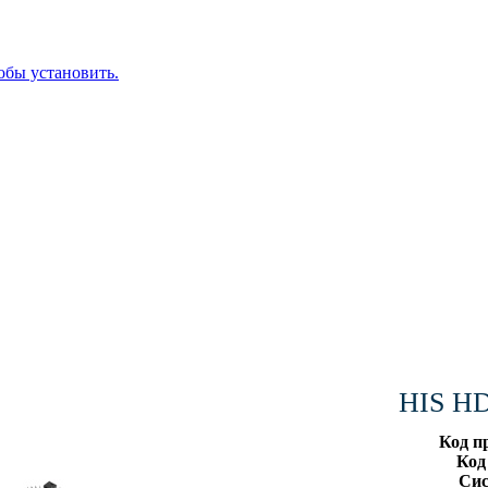
обы установить.
HIS HD
Код п
Код
Сис