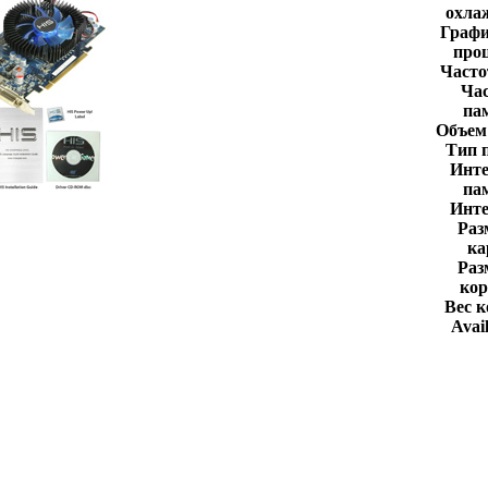
охла
Графи
проц
Часто
Час
па
Объем
Тип 
Инте
па
Инте
Раз
ка
Раз
кор
Вес к
Avail