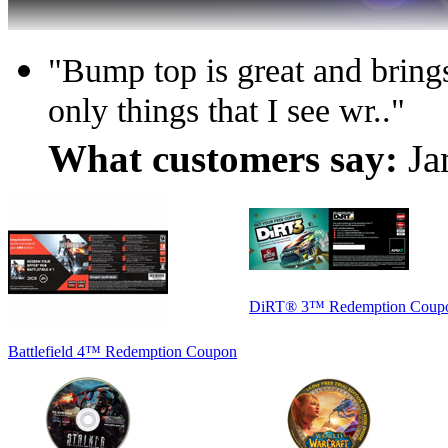
"Bump top is great and brin
only things that I see wr.."
What customers say:
Ja
DiRT® 3™ Redemption Coup
Battlefield 4™ Redemption Coupon