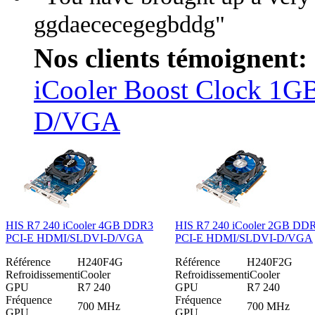
ggdaececegegbddg"
Nos clients témoignent:
iCooler Boost Clock 
D/VGA
HIS R7 240 iCooler 4GB DDR3
HIS R7 240 iCooler 2GB DD
PCI-E HDMI/SLDVI-D/VGA
PCI-E HDMI/SLDVI-D/VGA
Référence
H240F4G
Référence
H240F2G
Refroidissement
iCooler
Refroidissement
iCooler
GPU
R7 240
GPU
R7 240
Fréquence
Fréquence
700 MHz
700 MHz
GPU
GPU