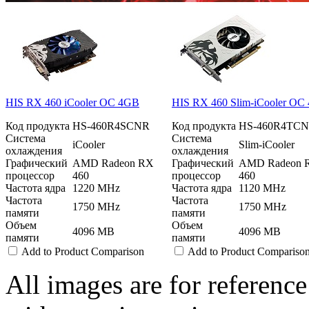
HIS RX 460 iCooler OC 4GB
HIS RX 460 Slim-iCooler OC
Код продукта
HS-460R4SCNR
Код продукта
HS-460R4TC
Система
Система
iCooler
Slim-iCooler
охлаждения
охлаждения
Графический
AMD Radeon RX
Графический
AMD Radeon 
процессор
460
процессор
460
Частота ядра
1220 MHz
Частота ядра
1120 MHz
Частота
Частота
1750 MHz
1750 MHz
памяти
памяти
Объем
Объем
4096 MB
4096 MB
памяти
памяти
Add to Product Comparison
Add to Product Compariso
All images are for reference