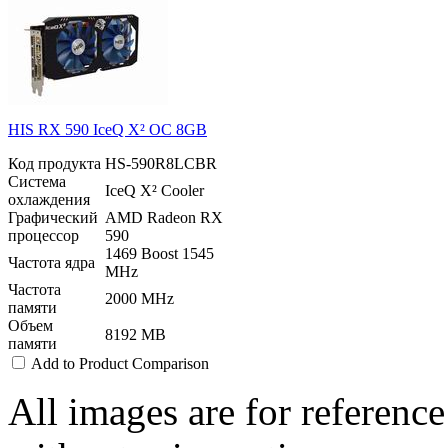
HIS RX 590 IceQ X² OC 8GB
Код продукта
HS-590R8LCBR
Система
IceQ X² Cooler
охлаждения
Графический
AMD Radeon RX
процессор
590
1469 Boost 1545
Частота ядра
MHz
Частота
2000 MHz
памяти
Объем
8192 MB
памяти
Add to Product Comparison
All images are for reference