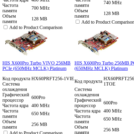
740 MHz
Частота
памяти
700 MHz
памяти
Объем
128 MB
Объем
памяти
128 MB
памяти
Add to Product Compariso
Add to Product Comparison
HIS X600Pro Turbo VIVO 256MB
HIS X600Pro Turbo 256MB P
PCIe (650MHz MCLK) Platinum
(650MHz MCLK) Platinum
Код продукта
HX60PRFT256-1VIE
HX60PRFT256
Код продукта
Система
1TOE
охлаждения
Система
Графический
охлаждения
600Pro
процессор
Графический
600Pro
Частота ядра
400 MHz
процессор
Частота
Частота ядра
400 MHz
650 MHz
памяти
Частота
650 MHz
Объем
памяти
256 MB
памяти
Объем
256 MB
памяти
Add to Product Comparison