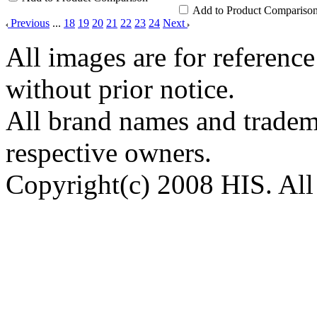
Add to Product Compariso
Previous
...
18
19
20
21
22
23
24
Next
All images are for reference
without prior notice.
All brand names and tradema
respective owners.
Copyright(c) 2008 HIS. All 