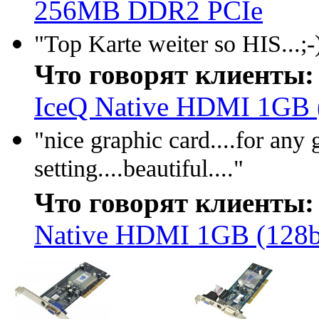
256MB DDR2 PCIe
"Top Karte weiter so HIS...;-
Что говорят клиенты:
IceQ Native HDMI 1GB 
"nice graphic card....for any
setting....beautiful...."
Что говорят клиенты:
Native HDMI 1GB (128b