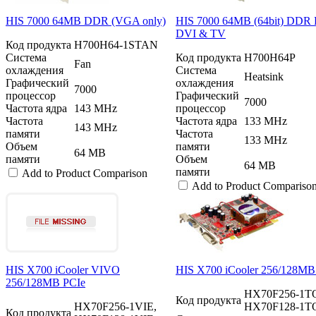
HIS 7000 64MB DDR (VGA only)
HIS 7000 64MB (64bit) DDR 
DVI & TV
Код продукта
H700H64-1STAN
Система
Код продукта
H700H64P
Fan
охлаждения
Система
Heatsink
Графический
охлаждения
7000
процессор
Графический
7000
Частота ядра
143 MHz
процессор
Частота
Частота ядра
133 MHz
143 MHz
памяти
Частота
133 MHz
Объем
памяти
64 MB
памяти
Объем
64 MB
памяти
Add to Product Comparison
Add to Product Compariso
HIS X700 iCooler VIVO
HIS X700 iCooler 256/128MB
256/128MB PCIe
HX70F256-1T
Код продукта
HX70F256-1VIE,
HX70F128-1T
Код продукта