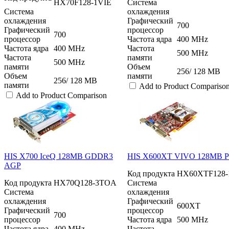
HX70F128-1VIE
Система
Система
охлаждения
охлаждения
Графический
700
Графический
процессор
700
процессор
Частота ядра
400 MHz
Частота ядра
400 MHz
Частота
500 MHz
Частота
памяти
500 MHz
памяти
Объем
256/ 128 MB
Объем
памяти
256/ 128 MB
памяти
Add to Product Compariso
Add to Product Comparison
HIS X700 IceQ 128MB GDDR3
HIS X600XT VIVO 128MB P
AGP
Код продукта
HX60XTF128-
Код продукта
HX70Q128-3TOA
Система
Система
охлаждения
охлаждения
Графический
600XT
Графический
процессор
700
процессор
Частота ядра
500 MHz
Частота ядра
400 MHz
Частота